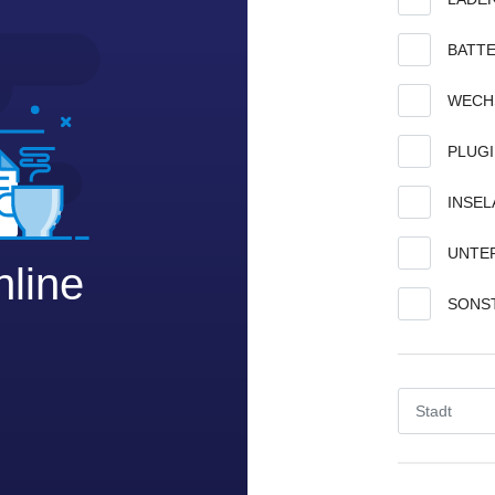
BATTE
WECH
PLUG
INSE
UNTE
nline
SONS
Stadt