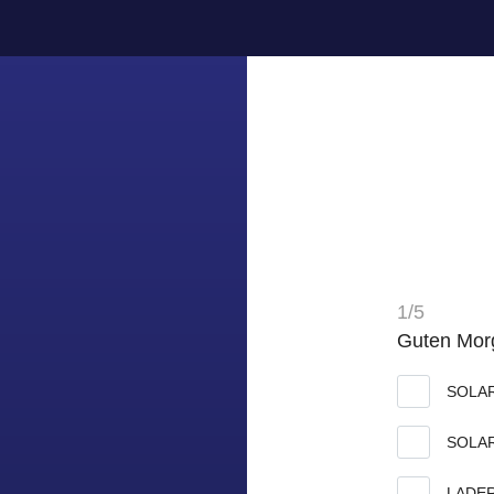
1/5
Guten Morg
SOLA
SOLA
LADE