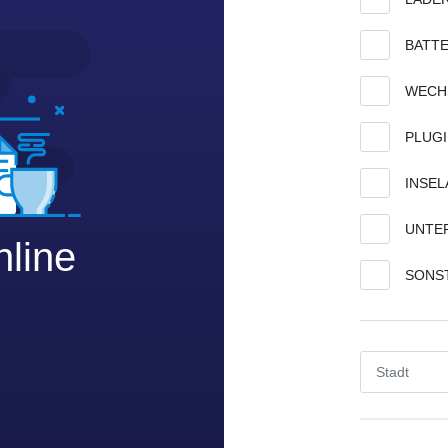
BATTE
WECH
PLUG
INSE
UNTE
nline
SONS
Stadt