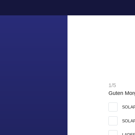
1/5
Guten Morg
SOLA
SOLA
LADE